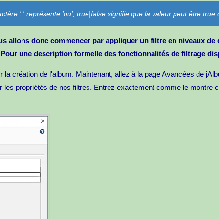
ère '|' représente 'ou', true|false signifie que la valeur peut être true 
s allons donc commencer par appliquer un filtre en niveaux de g
Pour une description formelle des fonctionnalités de filtrage dis
ur la création de l'album. Maintenant, allez à la page Avancées de jA
finir les propriétés de nos filtres. Entrez exactement comme le montre