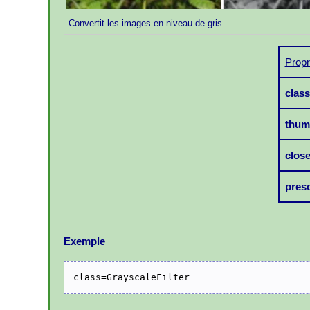
Convertit les images en niveau de gris.
Propr
class
thum
clos
pres
Exemple