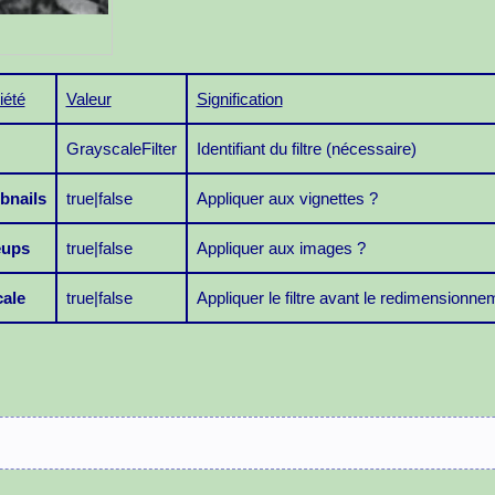
iété
Valeur
Signification
GrayscaleFilter
Identifiant du filtre (nécessaire)
bnails
true|false
Appliquer aux vignettes ?
eups
true|false
Appliquer aux images ?
cale
true|false
Appliquer le filtre avant le redimensionne