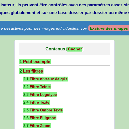
lisateur, ils peuvent être contrôlés avec des paramètres assez si
pliqués globalement et sur une base dossier par dossier ou même 
re désactivés pour des images individuelles, voir
Exclure des images 
Contenus
[
Cacher
]
1
Petit exemple
2
Les filtres
2.1
Filtre niveaux de gris
2.2
Filtre Teinte
2.3
Filtre Logotype
2.4
Filtre Texte
2.5
Filtre Ombre Texte
2.6
Filtre Filigrane
2.7
Filtre Zoom