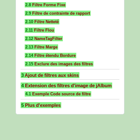
2.8
Filtre Forme Fixe
2.9
Filtre de contrainte de rapport
2.10
Filtre Netteté
2.11
Filtre Flou
2.12
NameTagFilter
2.13
Filtre Marge
2.14
Filtre étendu Bordure
2.15
Exclure des images des filtres
3
Ajout de filtres aux skins
4
Extension des filtres d'image de jAlbum
4.1
Exemple Code source de filtre
5
Plus d'exemples