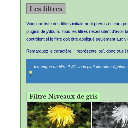
Les filtres
Voici une liste des filtres initialement prévus et leurs 
plugins de jAlbum. Tous les filtres nécessitent d'avoir l
contrôlent si le filtre doit être appliqué seulement aux v
Remarquez le caractère '|' représente 'ou', donc true | f
Il manque un filtre ? S'il vous plaît chercher égaleme
Filtre Niveaux de gris