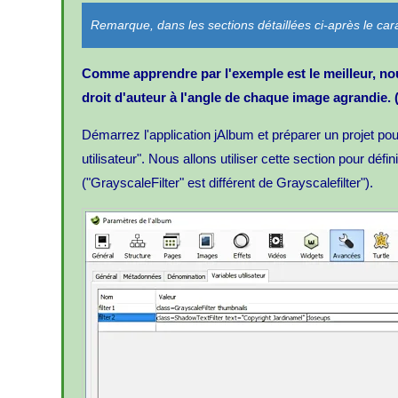
Remarque, dans les sections détaillées ci-après le caract
Comme apprendre par l'exemple est le meilleur, nou
droit d'auteur à l'angle de chaque image agrandie. (
Démarrez l'application jAlbum et préparer un projet po
utilisateur". Nous allons utiliser cette section pour dé
("GrayscaleFilter" est différent de Grayscalefilter").