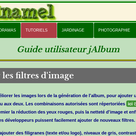
PORAMAS
TUTORIELS
JARDINAGE
PHOTOGRAPHIE
Guide utilisateur jAlbum
 les filtres d'image
iorer les images lors de la génération de l'album, pour ajouter un
ou aux deux.
Les combinaisons autorisées
sont répertoriées
ici
remier la réduction des yeux rouges, puis la netteté d'image et e
les développeurs puissent facilement ajouter de nouveaux filtres.
uter des filigranes (texte et/ou logo), niveaux de gris, contrastes