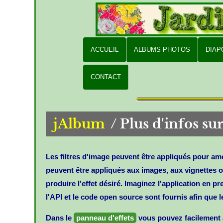
ACCUEIL
ALBUMS PHOTOS
DIA
CONTACT
jAlbum
/
Plus d'infos sur
Les filtres d'image peuvent être appliqués pour amél
peuvent être appliqués aux images, aux vignettes 
produire l'effet désiré. Imaginez l'application en p
l'API et le code open source sont fournis afin que 
Dans le
panneau d'effets
vous pouvez facilement ajo