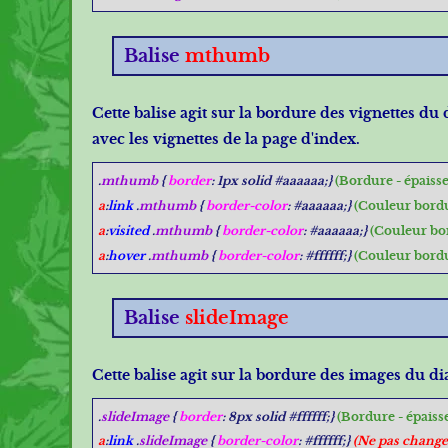
Balise
mthumb
Cette balise agit sur la bordure des vignettes d
avec les vignettes de la page d'index.
.
mthumb
{
border
: 1px solid #aaaaaa;}
(Bordure - épaisse
a
:
link
.
mthumb
{
border-color
: #aaaaaa;}
(Couleur bord
a
:
visited
.
mthumb
{
border-color
: #aaaaaa;}
(Couleur bo
a
:
hover
.
mthumb
{
border-color
: #ffffff;}
(Couleur bordu
Balise
slideImage
Cette balise agit sur la bordure des images du 
.
slideImage
{
border
: 8px solid #ffffff;}
(Bordure - épaisse
a
:
link
.
slideImage
{
border-color
: #ffffff;}
(Ne pas change