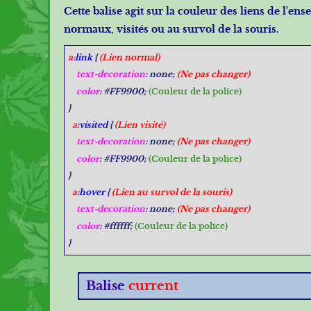
Cette balise agit sur la couleur des liens de l'e
normaux, visités ou au survol de la souris.
a
:
link
{
(Lien normal)
text-decoration
: none;
(Ne pas changer)
color
: #FF9900;
(Couleur de la police)
}
a
:
visited
{
(Lien visité)
text-decoration
: none;
(Ne pas changer)
color
: #FF9900;
(Couleur de la police)
}
a
:
hover
{
(Lien au survol de la souris)
text-decoration
: none;
(Ne pas changer)
color
: #ffffff;
(Couleur de la police)
}
Balise
current