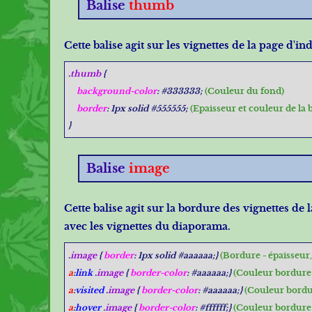
Balise
thumb
Cette balise agit sur les vignettes de la page d'
.
thumb
{
background-color
: #333333;
(Couleur du fond)
border
: 1px solid #555555;
(Epaisseur et couleur de la 
}
Balise
image
Cette balise agit sur la bordure des vignettes de
avec les vignettes du diaporama.
.
image
{
border
: 1px solid #aaaaaa;}
(Bordure - épaisseur,
a
:
link
.
image
{
border-color
: #aaaaaa;}
(Couleur bordure
a
:
visited
.
image
{
border-color
: #aaaaaa;}
(Couleur bordu
a
:
hover
.
image
{
border-color
: #ffffff;}
(Couleur bordure 