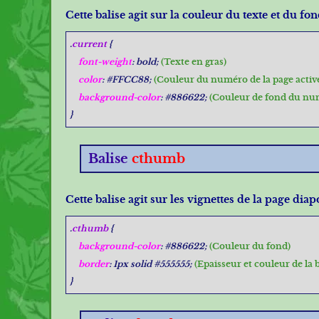
Cette balise agit sur la couleur du texte et du 
.
current
{
font-weight
: bold;
(Texte en gras)
color
: #FFCC88;
(Couleur du numéro de la page activ
background-color
: #886622;
(Couleur de fond du num
}
Balise
cthumb
Cette balise agit sur les vignettes de la page di
.
cthumb
{
background-color
: #886622;
(Couleur du fond)
border
: 1px solid #555555;
(Epaisseur et couleur de la 
}