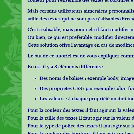
couleur pour l'ensemble des textes et bordures et 
Mais certains utilisateurs aimeraient personnali
taille des textes qui ne sont pas réalisables direc
C'est réalisable, mais pour cela il faut modifier
Ou bien, ce qui est préférable, modifier directeme
Cette solution offre l'avantage en cas de modific
Le but de ce tutoriel est de vous expliquer comm
En css il y a 3 éléments différents :
Des noms de balises : exemple body, image, t
Des propriétés CSS : par exemple color, font
Les valeurs : à chaque propriété on doit in
Pour la couleur des textes il faut agir sur la vale
Pour la taille des textes il faut agir sur la valeur
Pour le type de police des textes il faut agir sur 
Pour la couleur des bordures il faut agir sur les