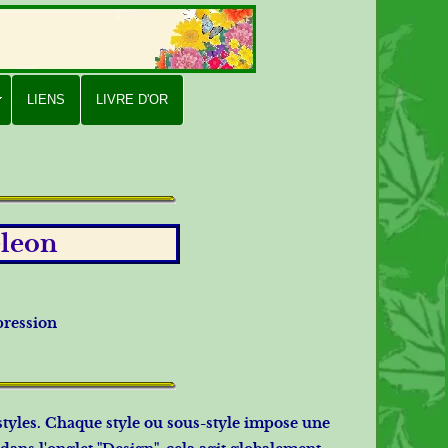
LIENS
LIVRE D'OR
eleon
pression
styles. Chaque style ou sous-style impose une