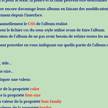
si pour le texte, la police et sa taille peuvent être déterminés
ser encore davantage leurs albums en faisant des modification
tement depuis l'interface.
 manuellement le
CSS
de l'album réalisé.
nt le fichier css du sous-style utilisé avant de faire l'album.
ation de l'album de ne pas avoir besoin de refaire toutes les m
ent procéder en vous indiquant sur quelle partie de l'album c
itle...
-size...
diquer une valeur.
ur de la propriété
color
 de la propriété
font-size
la valeur de la propriété
font-family
 valeurs de la propriété
border