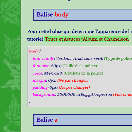
Balise
body
Pour cette balise qui détermine l'apparence de l
tutoriel
Trucs et Astuces jAlbum et Chameleon
body
{
font-family
: Verdana, Arial, sans-serif;
(Type de police
font-size
: 20px;
(Taille de la police)
color
: #FFCC88;
(Couleur de la police)
margin
: 0px;
(Ne pas changer)
padding
: 0px;
(Ne pas changer)
background
: #000000 url(bg.gif) repeat-x;
(Voir ci-d
}
Balise
a