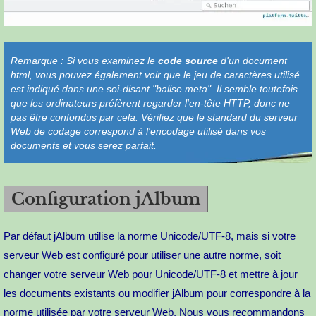
Remarque : Si vous examinez le
code source
d'un document
html, vous pouvez également voir que le jeu de caractères utilisé
est indiqué dans une soi-disant "balise meta". Il semble toutefois
que les ordinateurs préfèrent regarder l'en-tête HTTP, donc ne
pas être confondus par cela. Vérifiez que le standard du serveur
Web de codage correspond à l'encodage utilisé dans vos
documents et vous serez parfait.
Configuration jAlbum
Par défaut jAlbum utilise la norme Unicode/UTF-8, mais si votre
serveur Web est configuré pour utiliser une autre norme, soit
changer votre serveur Web pour Unicode/UTF-8 et mettre à jour
les documents existants ou modifier jAlbum pour correspondre à la
norme utilisée par votre serveur Web. Nous vous recommandons