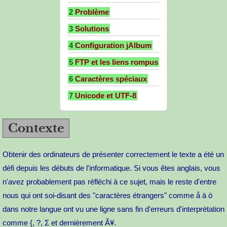
2
Problème
3
Solutions
4
Configuration jAlbum
5
FTP et les liens rompus
6
Caractères spéciaux
7
Unicode et UTF-8
Contexte
Obtenir des ordinateurs de présenter correctement le texte a été un
défi depuis les débuts de l'informatique. Si vous êtes anglais, vous
n'avez probablement pas réfléchi à ce sujet, mais le reste d'entre
nous qui ont soi-disant des "caractères étrangers" comme å ä ö
dans notre langue ont vu une ligne sans fin d'erreurs d'interprétation
comme {, ?, Σ et dernièrement Ã¥.